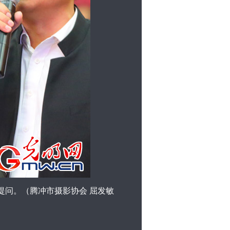
提问。（
腾冲市摄影协会
屈发敏