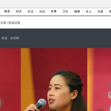
教育
经济
生活
法治
军事
卫生
健康
女人
文娱
十五期
»
现场花絮
来源：
光明网