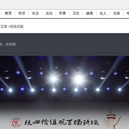
教育
经济
生活
法治
军事
卫生
健康
女人
文娱
十五期
»
现场花絮
源：
光明网