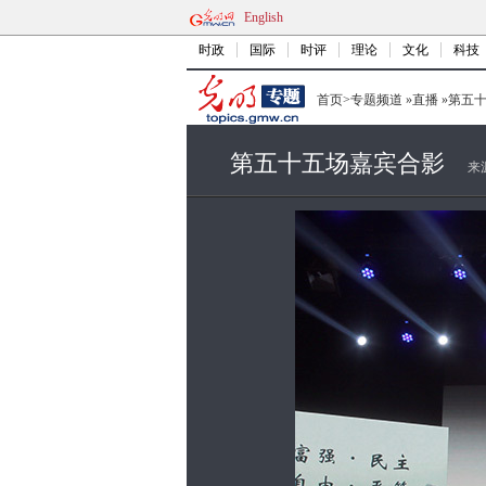
English
时政
国际
时评
理论
文化
科技
首页
>
专题频道
»
直播
»
第五
第五十五场嘉宾合影
来