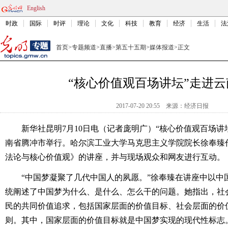
English
时政
国际
时评
理论
文化
科技
教育
经济
生活
法
首页
>
专题频道
>
直播
>
第五十五期
>
媒体报道
>
正文
“核心价值观百场讲坛”走进
2017-07-20 20:55
来源：
经济日报
新华社昆明7月10日电（记者庞明广）“核心价值观百场讲坛
南省腾冲市举行。哈尔滨工业大学马克思主义学院院长徐奉臻
法论与核心价值观》的讲座，并与现场观众和网友进行互动。
“中国梦凝聚了几代中国人的夙愿。”徐奉臻在讲座中以中
统阐述了中国梦为什么、是什么、怎么干的问题。她指出，社
民的共同价值追求，包括国家层面的价值目标、社会层面的价
则。其中，国家层面的价值目标就是中国梦实现的现代性标志