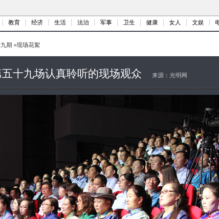
教育
经济
生活
法治
军事
卫生
健康
女人
文娱
十九期
»
现场花絮
第五十九场认真聆听的现场观众
来源：
光明网