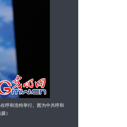
动在呼和浩特举行。图为中共呼和
杰摄）