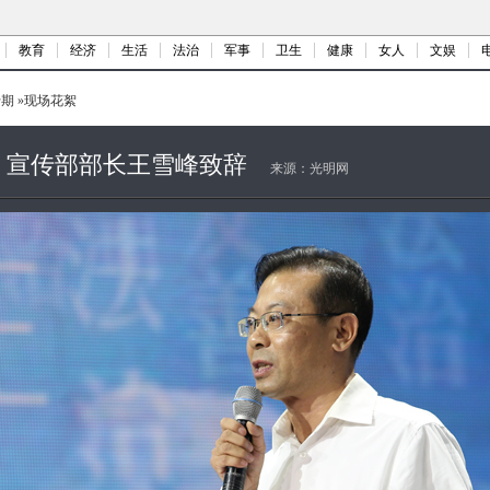
教育
经济
生活
法治
军事
卫生
健康
女人
文娱
十期
»
现场花絮
、宣传部部长王雪峰致辞
来源：
光明网