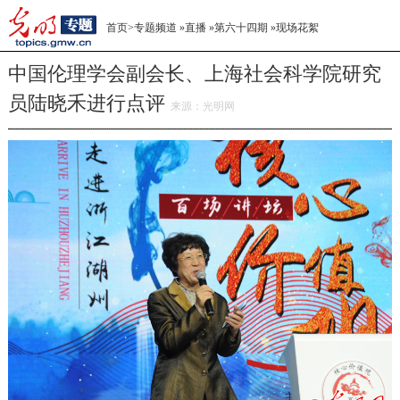
首页
>
专题频道
»
直播
»
第六十四期
»
现场花絮
中国伦理学会副会长、上海社会科学院研究
员陆晓禾进行点评
来源：
光明网