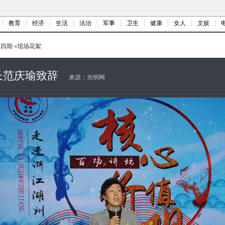
教育
经济
生活
法治
军事
卫生
健康
女人
文娱
十四期
»
现场花絮
长范庆瑜致辞
来源：
光明网