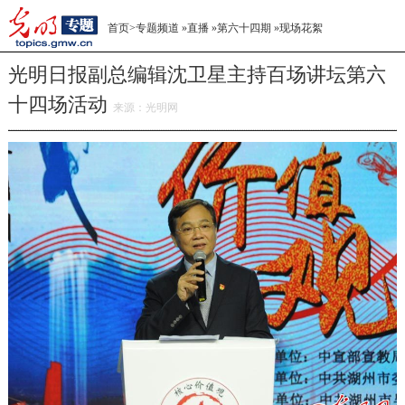
首页
>
专题频道
»
直播
»
第六十四期
»
现场花絮
光明日报副总编辑沈卫星主持百场讲坛第六
十四场活动
来源：
光明网