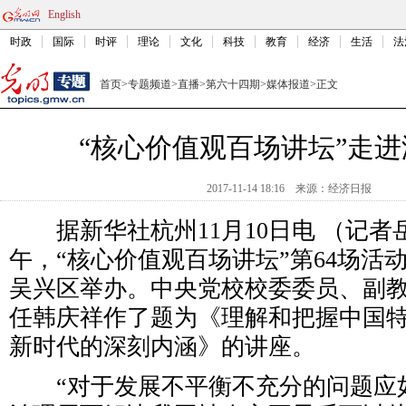
English
时政
国际
时评
理论
文化
科技
教育
经济
生活
法
首页
>
专题频道
>
直播
>
第六十四期
>
媒体报道
>
正文
“核心价值观百场讲坛”走
2017-11-14 18:16
来源：
经济日报
据新华社杭州11月10日电 （记者岳
午，“核心价值观百场讲坛”第64场活
吴兴区举办。中央党校校委委员、副
任韩庆祥作了题为《理解和把握中国
新时代的深刻内涵》的讲座。
“对于发展不平衡不充分的问题应