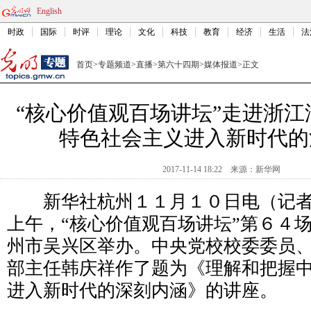
English
时政
国际
时评
理论
文化
科技
教育
经济
生活
法
首页
>
专题频道
>
直播
>
第六十四期
>
媒体报道
>
正文
“核心价值观百场讲坛”走进浙江
特色社会主义进入新时代的
2017-11-14 18:22
来源：
新华网
新华社杭州１１月１０日电（记者
上午，“核心价值观百场讲坛”第６４
州市吴兴区举办。中央党校校委委员
部主任韩庆祥作了题为《理解和把握
进入新时代的深刻内涵》的讲座。