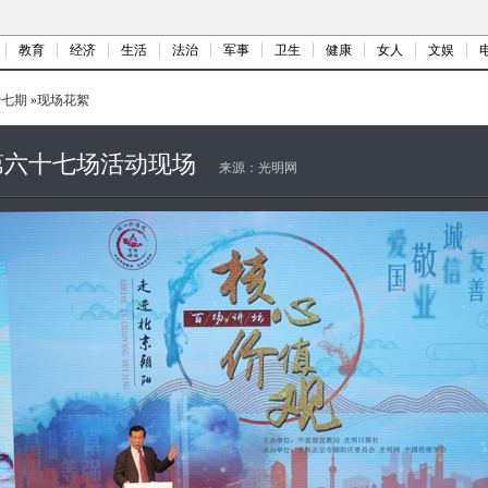
教育
经济
生活
法治
军事
卫生
健康
女人
文娱
十七期
»
现场花絮
第六十七场活动现场
来源：
光明网