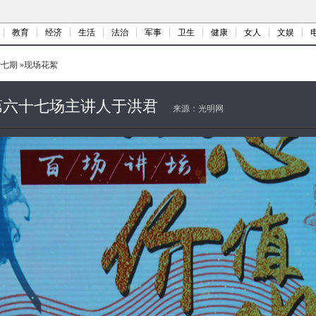
教育
经济
生活
法治
军事
卫生
健康
女人
文娱
十七期
»
现场花絮
第六十七场主讲人于洪君
来源：
光明网