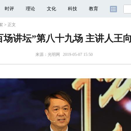
时评
理论
文化
科技
教育
絮
>
正文
百场讲坛”第八十九场 主讲人王
来源：
光明网
2019-05-07 15:50