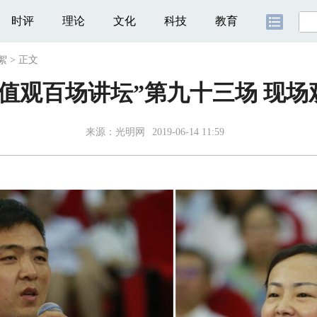
时评
理论
文化
科技
教育
絮
>
正文
价值观百场讲坛”第九十三场 现场
来源：
光明网
2019-06-14 11:59