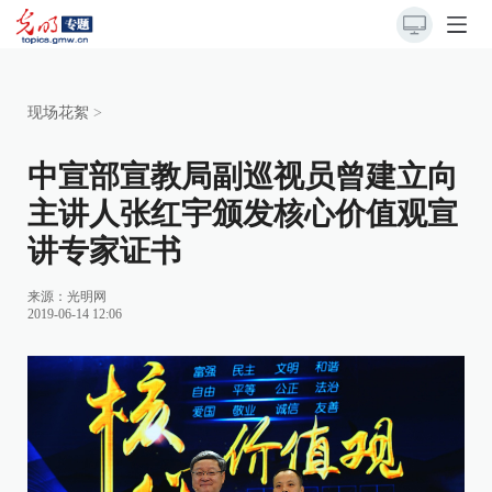
现场花絮
>
中宣部宣教局副巡视员曾建立向
主讲人张红宇颁发核心价值观宣
讲专家证书
来源：
光明网
2019-06-14 12:06