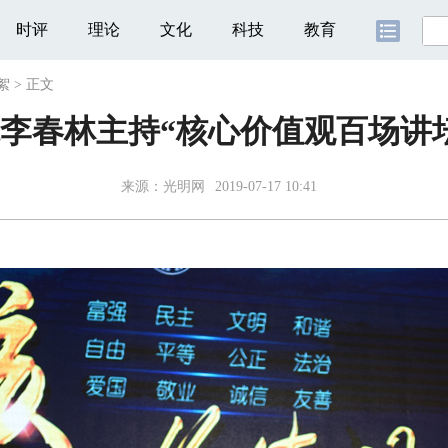
时评
理论
文化
科技
教育
絮
>
正文
李春林主持“核心价值观百场讲
来源：
光明网
2019-07-17 10:41