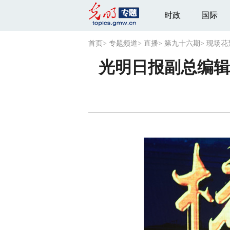
时政
国际
首页
>
专题频道
>
直播
>
第九十六期
>
现场花
光明日报副总编辑