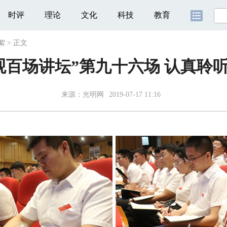
时评
理论
文化
科技
教育
絮
>
正文
观百场讲坛”第九十六场 认真聆
来源：
光明网
2019-07-17 11:16