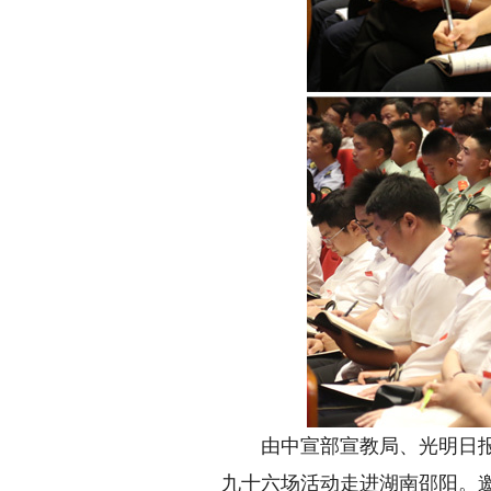
由中宣部宣教局、光明日报社
九十六场活动走进湖南邵阳。邀