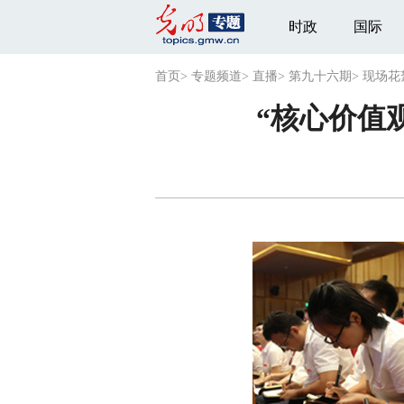
时政
国际
首页
>
专题频道
>
直播
>
第九十六期
>
现场花
“核心价值