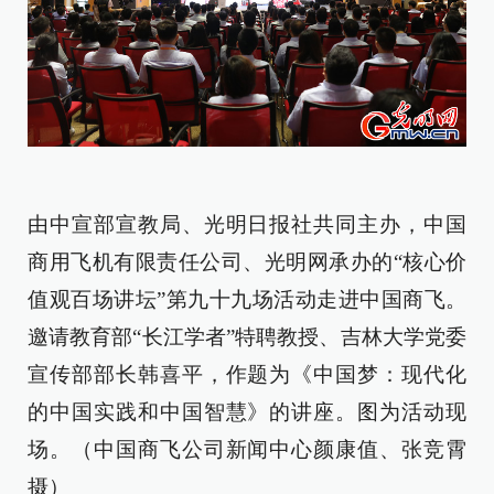
由中宣部宣教局、光明日报社共同主办，中国
商用飞机有限责任公司、光明网承办的“核心价
值观百场讲坛”第九十九场活动走进中国商飞。
邀请教育部“长江学者”特聘教授、吉林大学党委
宣传部部长韩喜平，作题为《中国梦：现代化
的中国实践和中国智慧》的讲座。图为活动现
场。（中国商飞公司新闻中心颜康值、张竞霄
摄）