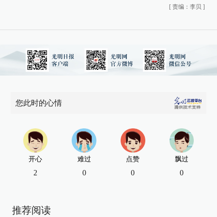
[
责编：李贝
]
您此时的心情
开心
难过
点赞
飘过
2
0
0
0
推荐阅读