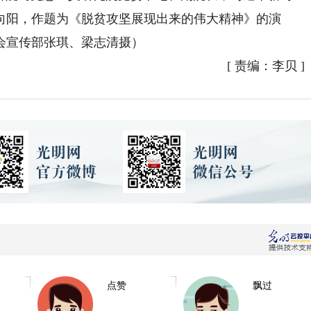
向阳，作题为《脱贫攻坚展现出来的伟大精神》的演
会宣传部张琪、梁志清摄）
[
责编：李贝
]
点赞
飘过