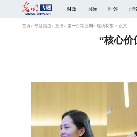
时政
国际
时评
理
首页
>
专题频道
>
直播
>
第一百零五期
>
现场花絮
>
正文
“核心价