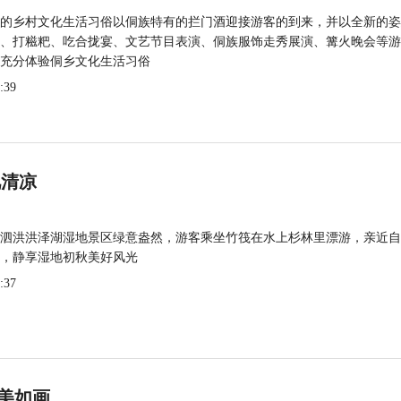
的乡村文化生活习俗以侗族特有的拦门酒迎接游客的到来，并以全新的姿
、打糍粑、吃合拢宴、文艺节目表演、侗族服饰走秀展演、篝火晚会等游
充分体验侗乡文化生活习俗
:39
觅清凉
泗洪洪泽湖湿地景区绿意盎然，游客乘坐竹筏在水上杉林里漂游，亲近自
，静享湿地初秋美好风光
:37
美如画