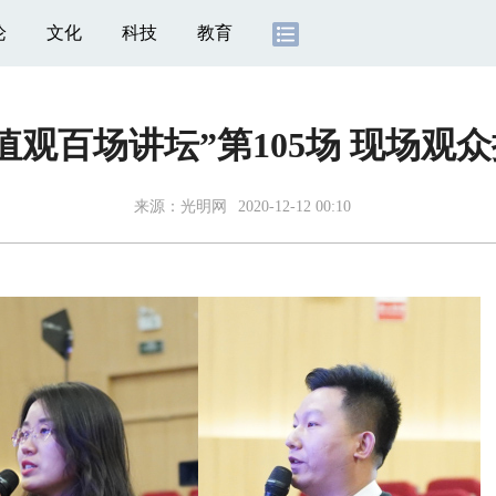
论
文化
科技
教育
值观百场讲坛”第105场 现场观
来源：
光明网
2020-12-12 00:10