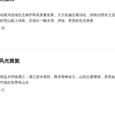
动黄河流域生态保护和高质量发展，大力实施沿黄绿化，持续治理水土流
的荒山披上绿装，呈现出一幅水清、岸绿、景美的生态画卷
:30
风光旖旎
朔县兴坪镇漓江，漓江碧水萦回，两岸青峰耸立，山间云雾缭绕，景美如
竹筏欣赏秀美山水
:21