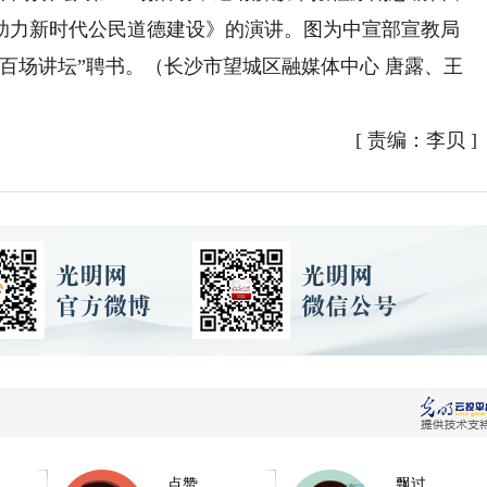
助力新时代公民道德建设》的演讲。图为中宣部宣教局
百场讲坛”聘书。（长沙市望城区融媒体中心 唐露、王
[
责编：李贝
]
点赞
飘过