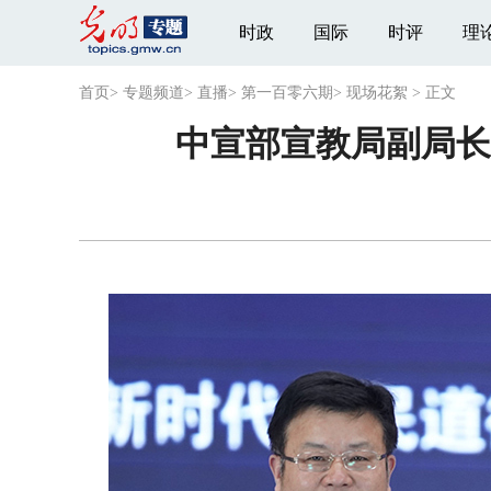
时政
国际
时评
理
首页
>
专题频道
>
直播
>
第一百零六期
>
现场花絮
>
正文
中宣部宣教局副局长