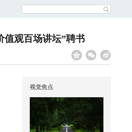
价值观百场讲坛”聘书
视觉焦点