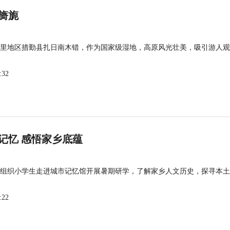
旖旎
里地区措勤县扎日南木错，作为国家级湿地，高原风光壮美，吸引游人观
:32
记忆 感悟家乡底蕴
组织小学生走进城市记忆馆开展暑期研学，了解家乡人文历史，探寻本土
:22