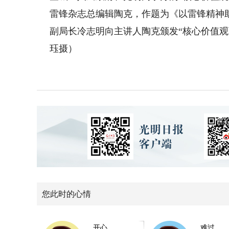
雷锋杂志总编辑陶克，作题为《以雷锋精神
副局长冷志明向主讲人陶克颁发“核心价值观
珏摄）
您此时的心情
开心
难过