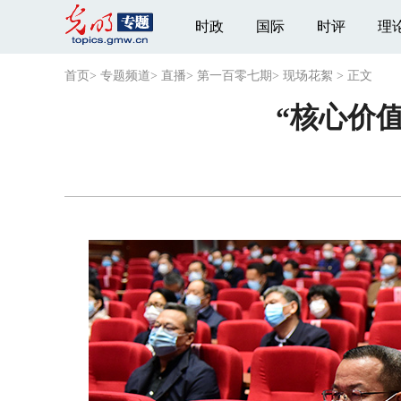
时政
国际
时评
理
首页
>
专题频道
>
直播
>
第一百零七期
>
现场花絮
>
正文
“核心价值