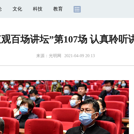
论
文化
科技
教育
观百场讲坛”第107场 认真聆听
来源：
光明网
2021-04-09 20:13