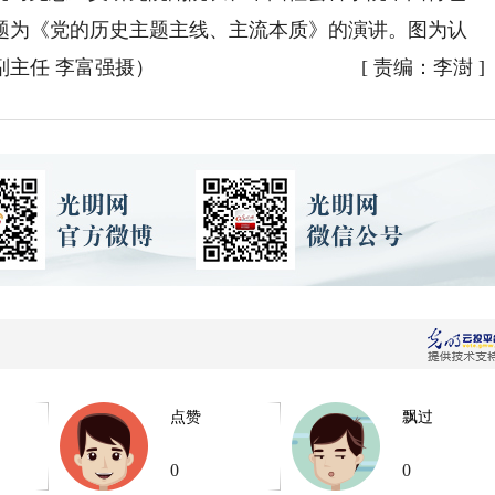
题为《党的历史主题主线、主流本质》的演讲。图为认
主任 李富强摄）
[
责编：李澍
]
点赞
飘过
0
0