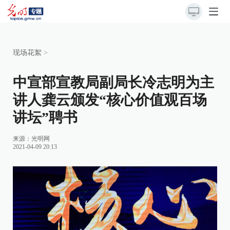
现场花絮
>
中宣部宣教局副局长冷志明为主
讲人龚云颁发“核心价值观百场
讲坛”聘书
来源：
光明网
2021-04-09 20:13