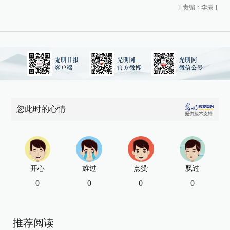
[
责编：李澍
]
您此时的心情
开心
难过
点赞
飘过
0
0
0
0
推荐阅读