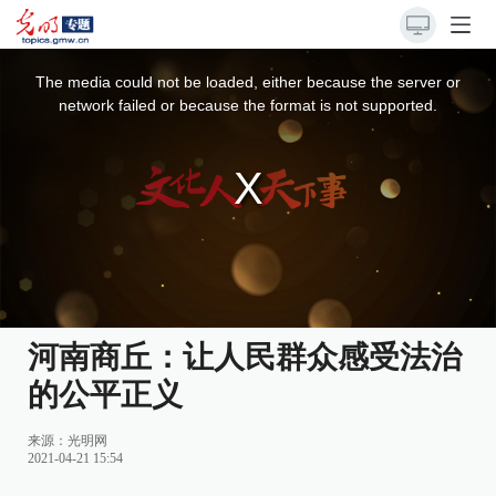
This
is
a
The media could not be loaded, either because the server or
modal
window.
network failed or because the format is not supported.
河南商丘：让人民群众感受法治
的公平正义
来源：
光明网
2021-04-21 15:54