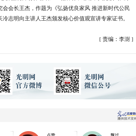
究会会长王杰，作题为《弘扬优良家风 推进新时代公民
长冷志明向主讲人王杰颁发核心价值观宣讲专家证书。
[
责编：李澍
]
点赞
飘过