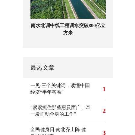
南水北调中线工程调水突破800亿立
方米
最热文章
一见·三个关键词，读懂中国
1
经济“半年答卷”
“紧紧抓住那些惠及面广、牵
2
一发而动全身的工作”
全民健身日 南北齐上阵 健
3