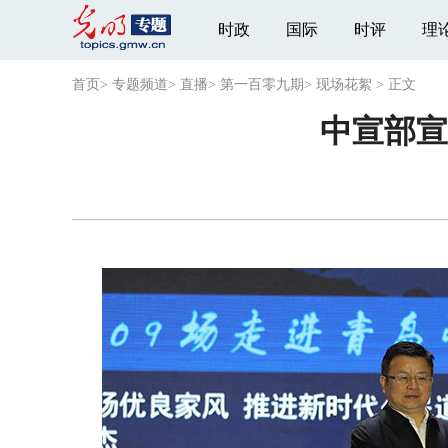
时政
国际
时评
理
首页
>
专题频道
>
直播
>
第一百零九期
>
现场花絮
>
正文
中宣部宣