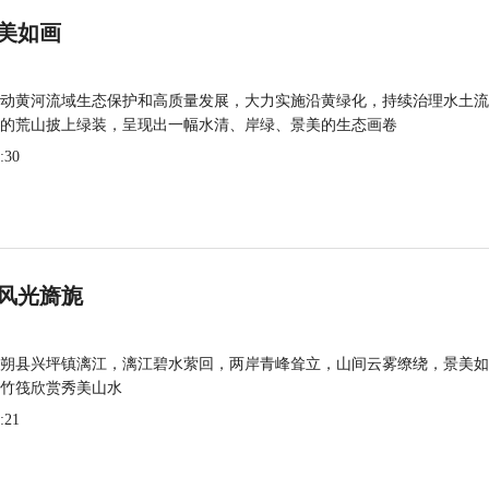
美如画
动黄河流域生态保护和高质量发展，大力实施沿黄绿化，持续治理水土流
的荒山披上绿装，呈现出一幅水清、岸绿、景美的生态画卷
:30
风光旖旎
朔县兴坪镇漓江，漓江碧水萦回，两岸青峰耸立，山间云雾缭绕，景美如
竹筏欣赏秀美山水
:21