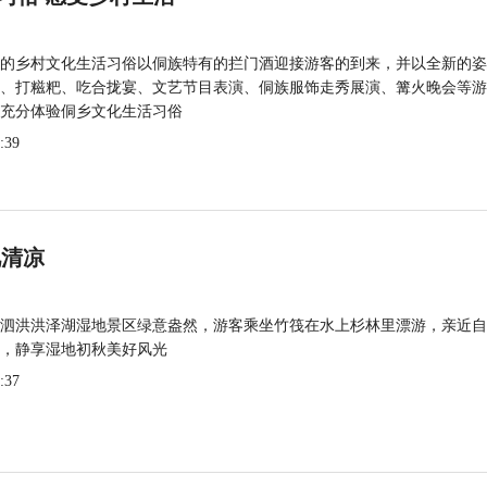
的乡村文化生活习俗以侗族特有的拦门酒迎接游客的到来，并以全新的姿
、打糍粑、吃合拢宴、文艺节目表演、侗族服饰走秀展演、篝火晚会等游
充分体验侗乡文化生活习俗
:39
觅清凉
泗洪洪泽湖湿地景区绿意盎然，游客乘坐竹筏在水上杉林里漂游，亲近自
，静享湿地初秋美好风光
:37