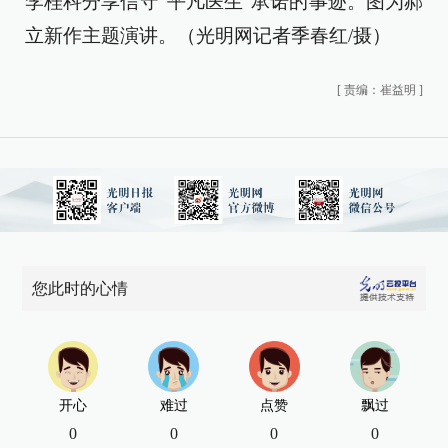
李桂科分享信守“平凡医生”承诺的事迹。图为郝
立新作主题演讲。（光明网记者季春红/摄）
[
责编：崔益明
]
您此时的心情
开心
难过
点赞
飘过
0
0
0
0