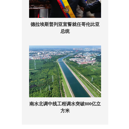
德拉埃斯普列亚宣誓就任哥伦比亚
总统
南水北调中线工程调水突破800亿立
方米