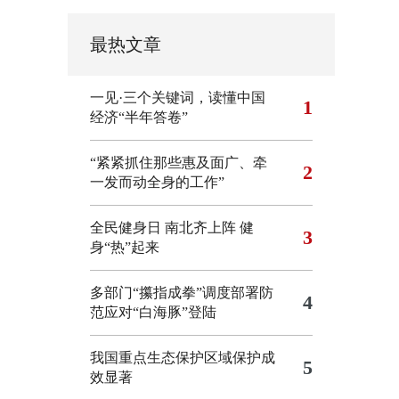
最热文章
一见·三个关键词，读懂中国
1
经济“半年答卷”
“紧紧抓住那些惠及面广、牵
2
一发而动全身的工作”
全民健身日 南北齐上阵 健
3
身“热”起来
多部门“攥指成拳”调度部署防
4
范应对“白海豚”登陆
我国重点生态保护区域保护成
5
效显著