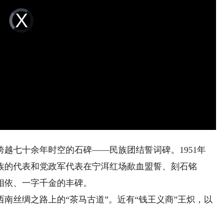
Video
Player
is
loading.
七十余年时空的石碑——民族团结誓词碑。1951年
民族的代表和党政军代表在宁洱红场歃血盟誓、刻石铭
相依、一字千金的丰碑。
丝绸之路上的“茶马古道”。近有“钱王义商”王炽，以