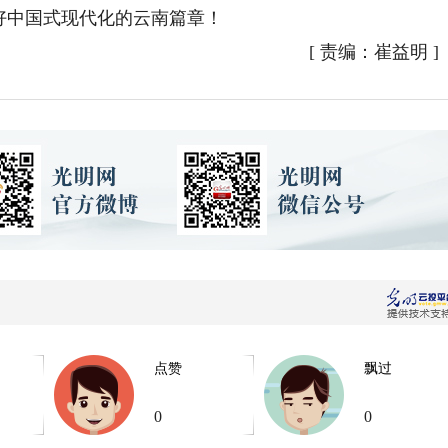
写好中国式现代化的云南篇章！
[
责编：崔益明
]
点赞
飘过
0
0