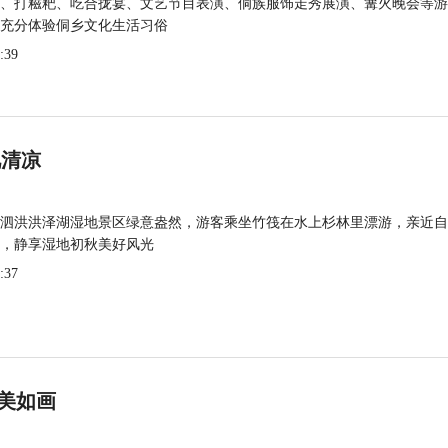
、打糍粑、吃合拢宴、文艺节目表演、侗族服饰走秀展演、篝火晚会等游
充分体验侗乡文化生活习俗
:39
觅清凉
泗洪洪泽湖湿地景区绿意盎然，游客乘坐竹筏在水上杉林里漂游，亲近自
，静享湿地初秋美好风光
:37
美如画