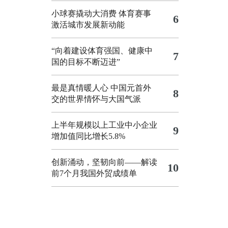
小球赛撬动大消费 体育赛事
6
激活城市发展新动能
“向着建设体育强国、健康中
7
国的目标不断迈进”
最是真情暖人心 中国元首外
8
交的世界情怀与大国气派
上半年规模以上工业中小企业
9
增加值同比增长5.8%
创新涌动，坚韧向前——解读
10
前7个月我国外贸成绩单