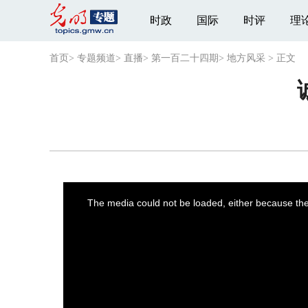
时政
国际
时评
理
首页
>
专题频道
>
直播
>
第一百二十四期
>
地方风采
>
正文
This
is
a
The media could not be loaded, either because the 
modal
window.