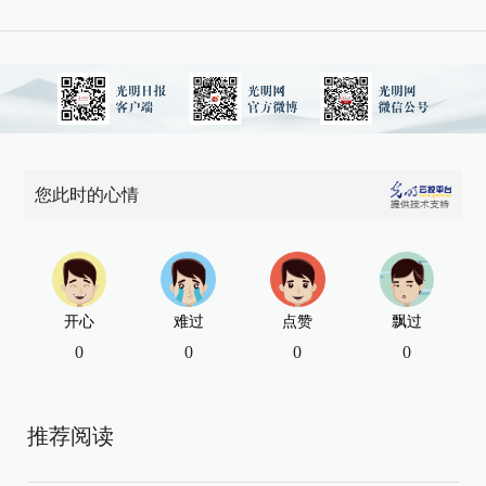
您此时的心情
开心
难过
点赞
飘过
0
0
0
0
推荐阅读