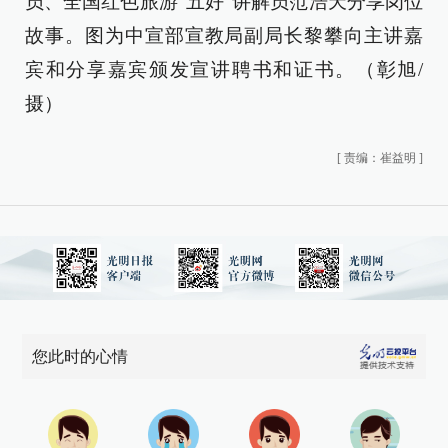
员、全国红色旅游“五好”讲解员范浩天分享岗位
故事。图为中宣部宣教局副局长黎攀向主讲嘉
宾和分享嘉宾颁发宣讲聘书和证书。（彰旭/
摄）
[
责编：崔益明
]
您此时的心情