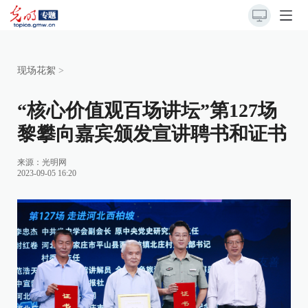
现场花絮
>
“核心价值观百场讲坛”第127场
黎攀向嘉宾颁发宣讲聘书和证书
来源：
光明网
2023-09-05 16:20