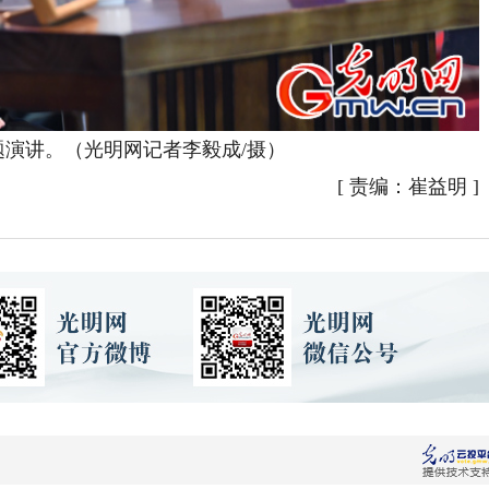
讲。（光明网记者李毅成/摄）
[
责编：崔益明
]