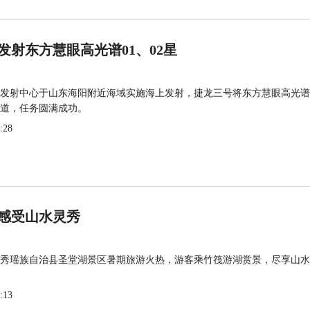
发射东方慧眼高光谱01、02星
发射中心于山东海阳附近海域实施海上发射，捷龙三号将东方慧眼高光谱
道，任务圆满成功。
:28
感受山水灵秀
秀瑶族自治县圣堂湖景区暑期旅游火热，游客乘竹筏游湖赏景，尽享山水
:13