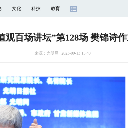
论
文化
科技
教育
值观百场讲坛”第128场 樊锦诗
来源：
光明网
2023-09-13 15:40