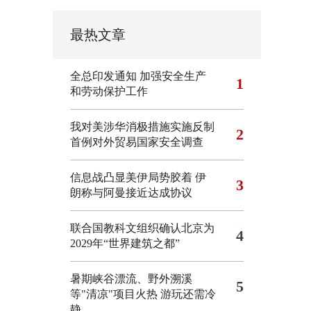
最热文章
全总印发通知 加强安全生产
1
和劳动保护工作
我对美涉华消极措施实施反制
2
首例对外贸易国家安全调查
信息战凸显美伊局势胶着
伊
3
朗称与阿曼接近达成协议
联合国教科文组织确认北京为
4
2029年“世界建筑之都”
暑期峡谷漂流、野外溯溪
5
等"清凉"项目火热 游玩还需冷
静