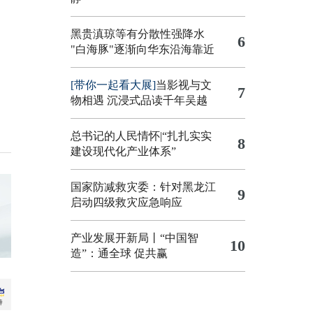
黑贵滇琼等有分散性强降水
6
"白海豚"逐渐向华东沿海靠近
[带你一起看大展]
当影视与文
7
物相遇 沉浸式品读千年吴越
总书记的人民情怀|“扎扎实实
8
建设现代化产业体系”
国家防减救灾委：针对黑龙江
9
启动四级救灾应急响应
产业发展开新局丨“中国智
10
造”：通全球 促共赢