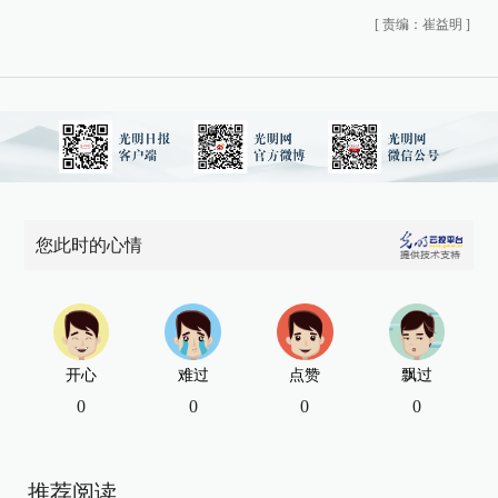
[
责编：崔益明
]
您此时的心情
开心
难过
点赞
飘过
0
0
0
0
推荐阅读