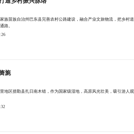
打通乡村振兴脉络
家族苗族自治州巴东县完善农村公路建设，融合产业文旅物流，把乡村道
通路。
:26
旖旎
里地区措勤县扎日南木错，作为国家级湿地，高原风光壮美，吸引游人观
:32