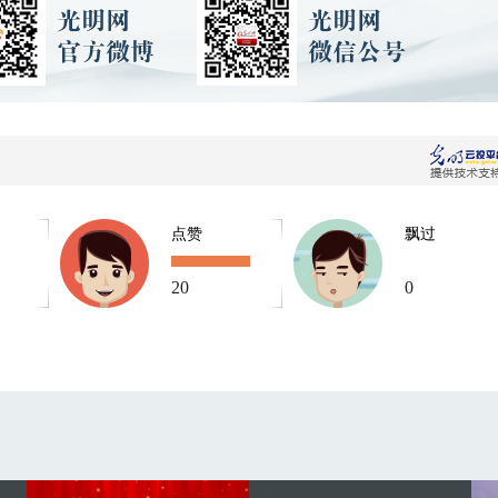
点赞
飘过
20
0