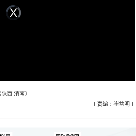
Video
Player
is
loading.
《陕西 渭南》
[
责编：崔益明
]