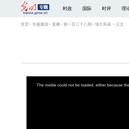
时政
国际
时评
理
首页
>
专题频道
>
直播
>
第一百三十八期
>
地方风采
>
正文
This
is
a
The media could not be loaded, either because the 
modal
window.