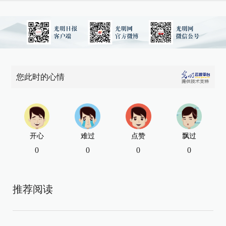
您此时的心情
开心
难过
点赞
飘过
0
0
0
0
推荐阅读