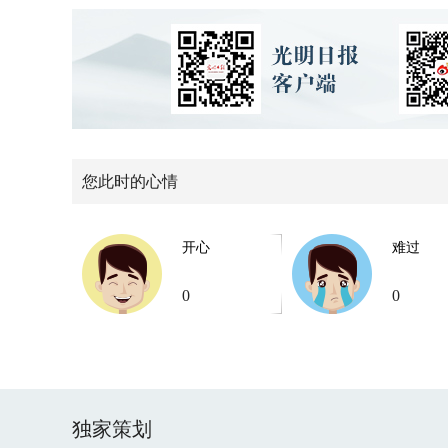
您此时的心情
开心
难过
0
0
独家策划