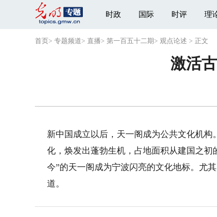
时政
国际
时评
理
首页
>
专题频道
>
直播
>
第一百五十二期
>
观点论述
>
正文
激活古
新中国成立以后，天一阁成为公共文化机构
化，焕发出蓬勃生机，占地面积从建国之初的2
今”的天一阁成为宁波闪亮的文化地标。尤
道。