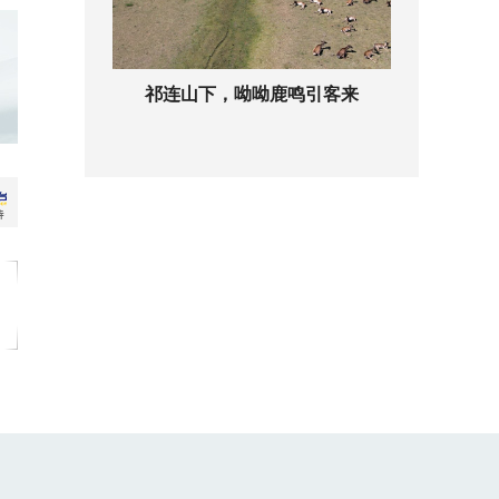
祁连山下，呦呦鹿鸣引客来