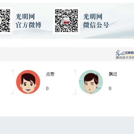
点赞
飘过
0
0