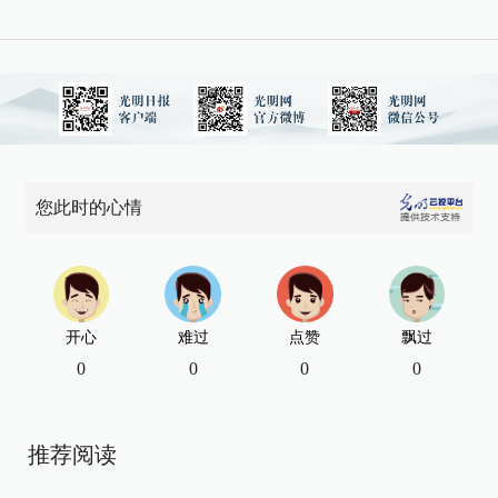
您此时的心情
开心
难过
点赞
飘过
0
0
0
0
推荐阅读