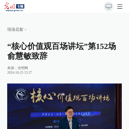
现场花絮
>
“核心价值观百场讲坛”第152场
俞慧敏致辞
来源：
光明网
2024-10-25 15:27