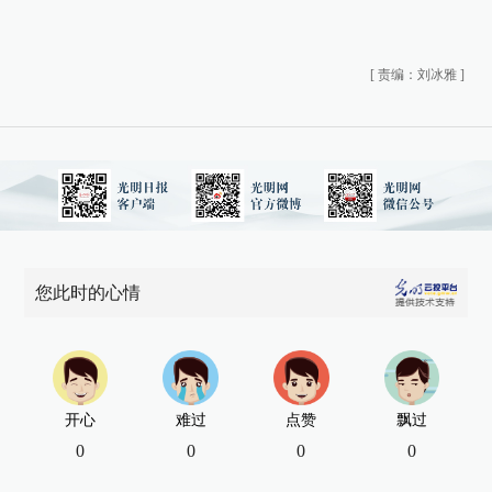
[
责编：刘冰雅
]
您此时的心情
开心
难过
点赞
飘过
0
0
0
0