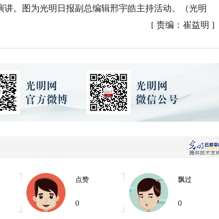
演讲。图为光明日报副总编辑邢宇皓主持活动。（光明
[
责编：崔益明
]
点赞
飘过
0
0