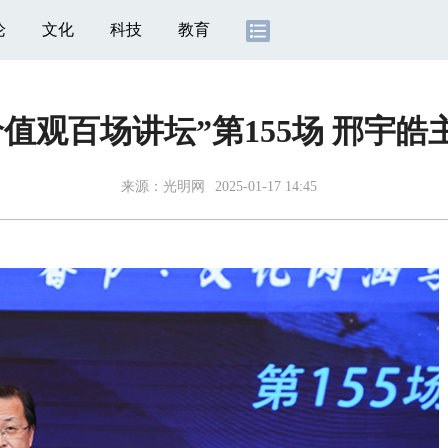
论
文化
科技
教育
价值观百场讲坛”第155场 邢宇皓
来源：
光明网
2025-01-17 14:45