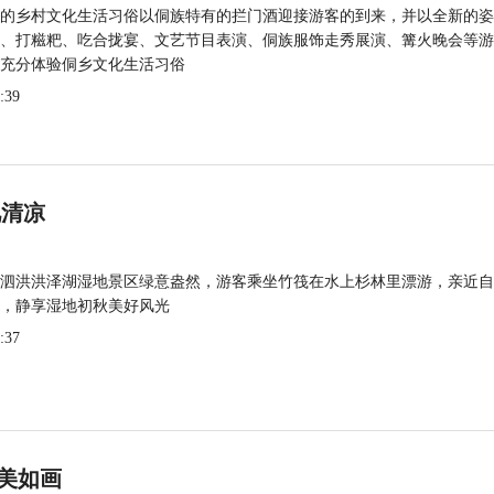
的乡村文化生活习俗以侗族特有的拦门酒迎接游客的到来，并以全新的姿
、打糍粑、吃合拢宴、文艺节目表演、侗族服饰走秀展演、篝火晚会等游
充分体验侗乡文化生活习俗
:39
觅清凉
泗洪洪泽湖湿地景区绿意盎然，游客乘坐竹筏在水上杉林里漂游，亲近自
，静享湿地初秋美好风光
:37
美如画