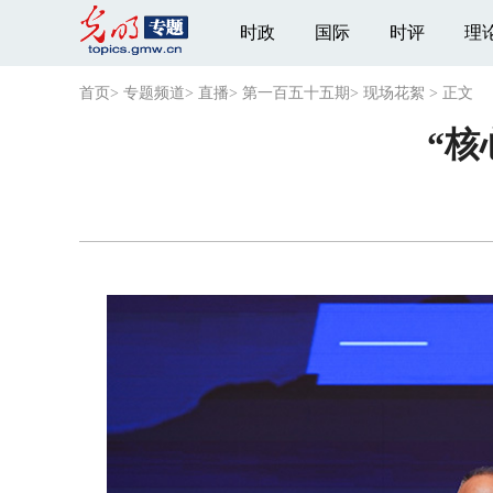
时政
国际
时评
理
首页
>
专题频道
>
直播
>
第一百五十五期
>
现场花絮
>
正文
“核