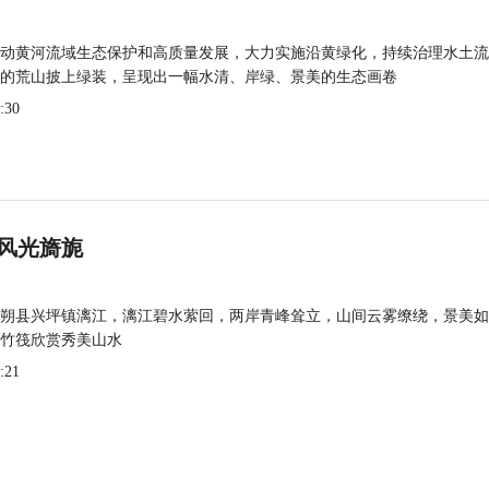
动黄河流域生态保护和高质量发展，大力实施沿黄绿化，持续治理水土流
的荒山披上绿装，呈现出一幅水清、岸绿、景美的生态画卷
:30
风光旖旎
朔县兴坪镇漓江，漓江碧水萦回，两岸青峰耸立，山间云雾缭绕，景美如
竹筏欣赏秀美山水
:21