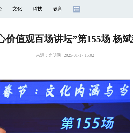
论
文化
科技
教育
心价值观百场讲坛”第155场 杨
来源：
光明网
2025-01-17 15:02