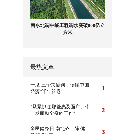
南水北调中线工程调水突破800亿立
方米
最热文章
一见·三个关键词，读懂中国
1
经济“半年答卷”
“紧紧抓住那些惠及面广、牵
2
一发而动全身的工作”
全民健身日 南北齐上阵 健
3