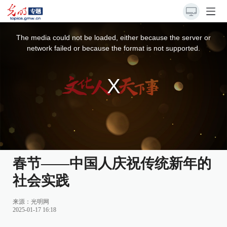
This
is
a
The media could not be loaded, either because the server or
modal
window.
network failed or because the format is not supported.
春节——中国人庆祝传统新年的
社会实践
来源：
光明网
2025-01-17 16:18