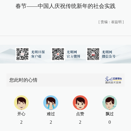
春节——中国人庆祝传统新年的社会实践
[
责编：崔益明
]
您此时的心情
开心
难过
点赞
飘过
2
2
2
0