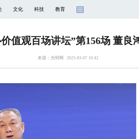
论
文化
科技
教育
心价值观百场讲坛”第156场 董良
来源：
光明网
2025-03-07 10:42