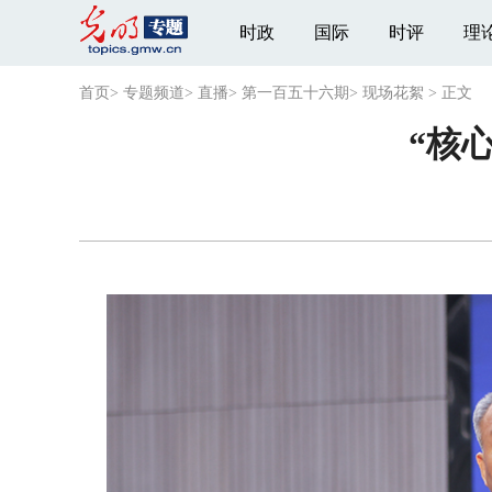
时政
国际
时评
理
首页
>
专题频道
>
直播
>
第一百五十六期
>
现场花絮
>
正文
“核