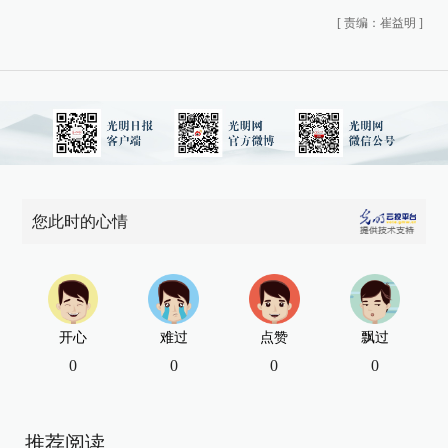
[
责编：崔益明
]
您此时的心情
开心
难过
点赞
飘过
0
0
0
0
推荐阅读