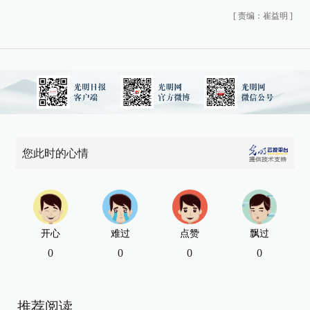
[
责编：崔益明
]
您此时的心情
开心
难过
点赞
飘过
0
0
0
0
推荐阅读