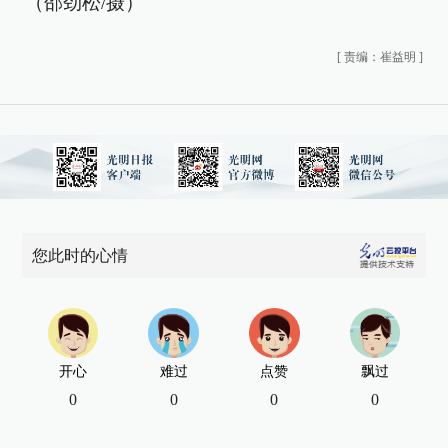
（邵劲松/摄）
[
责编：崔益明
]
您此时的心情
开心
难过
点赞
飘过
0
0
0
0