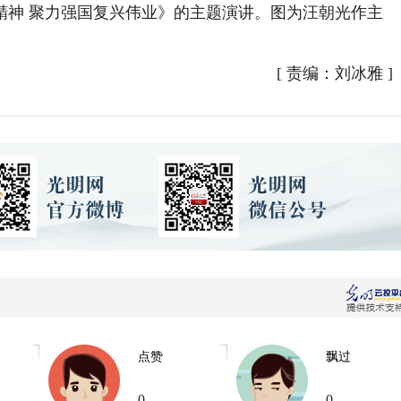
精神 聚力强国复兴伟业》的主题演讲。图为汪朝光作主
[
责编：刘冰雅
]
点赞
飘过
0
0