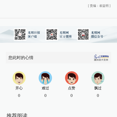
[
责编：崔益明
]
您此时的心情
开心
难过
点赞
飘过
0
0
0
0
推荐阅读