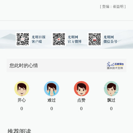
[
责编：崔益明
]
您此时的心情
开心
难过
点赞
飘过
0
0
0
0
推荐阅读