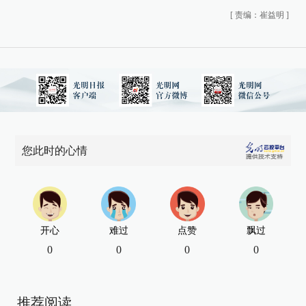
[
责编：崔益明
]
您此时的心情
开心
难过
点赞
飘过
0
0
0
0
推荐阅读