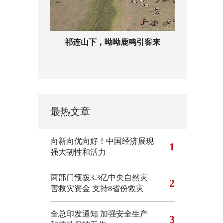
祁连山下，呦呦鹿鸣引客来
最热文章
向新向优向好！中国经济展现
1
强大韧性和活力
两部门预拨3.3亿中央自然灾
2
害救灾资金 支持8省份救灾
全总印发通知 加强安全生产
3