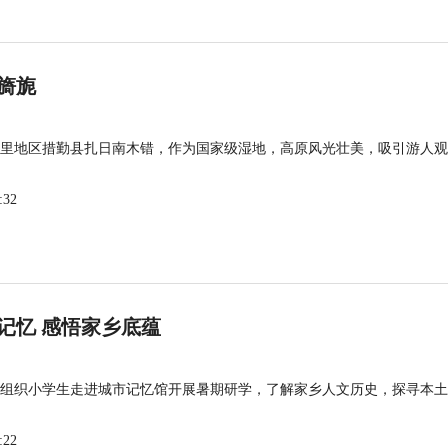
旖旎
里地区措勤县扎日南木错，作为国家级湿地，高原风光壮美，吸引游人观
:32
记忆 感悟家乡底蕴
组织小学生走进城市记忆馆开展暑期研学，了解家乡人文历史，探寻本土
:22