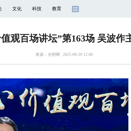
论
文化
科技
教育
价值观百场讲坛”第163场 吴波作
来源：
光明网
2025-09-29 12:08