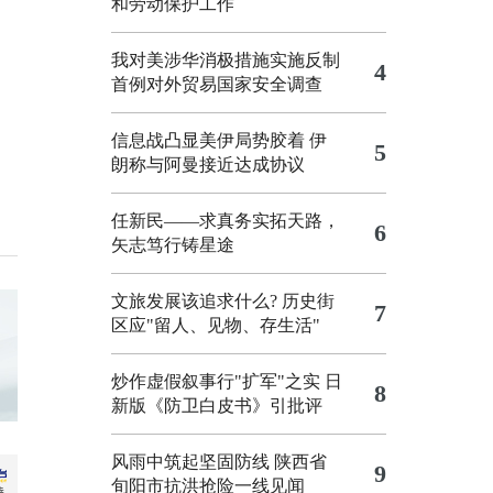
和劳动保护工作
我对美涉华消极措施实施反制
4
首例对外贸易国家安全调查
信息战凸显美伊局势胶着
伊
5
朗称与阿曼接近达成协议
任新民——求真务实拓天路，
6
矢志笃行铸星途
文旅发展该追求什么?
历史街
7
区应"留人、见物、存生活"
炒作虚假叙事行"扩军"之实
日
8
新版《防卫白皮书》引批评
风雨中筑起坚固防线 陕西省
9
旬阳市抗洪抢险一线见闻