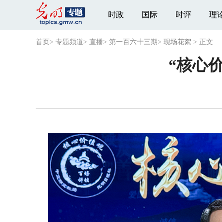
时政
国际
时评
理
首页
>
专题频道
>
直播
>
第一百六十三期
>
现场花絮
>
正文
“核心