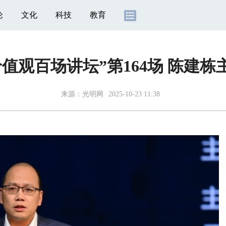
论
文化
科技
教育
价值观百场讲坛”第164场 陈建栋
来源：
光明网
2025-10-23 11:38