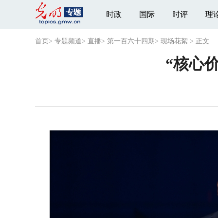
时政
国际
时评
理
首页
>
专题频道
>
直播
>
第一百六十四期
>
现场花絮
>
正文
“核心